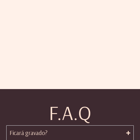
F.A.Q
Ficará gravado?