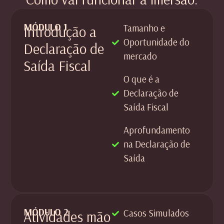
MÓDULO 1
Tamanho e
Introdução a
Oportunidade do
Declaração de
mercado
Saída Fiscal
O que é a
Declaração de
Saída Fiscal
Aprofundamento
na Declaração de
Saída
MÓDULO 2
Casos Simulados
Atividades mão