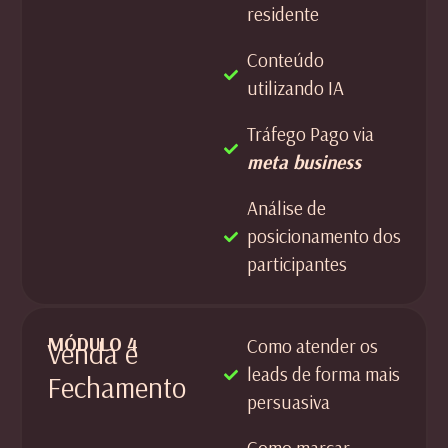
residente
Conteúdo
utilizando IA
Tráfego Pago via
meta business
Análise de
posicionamento dos
participantes
MÓDULO 4
Como atender os
Venda e
leads de forma mais
Fechamento
persuasiva