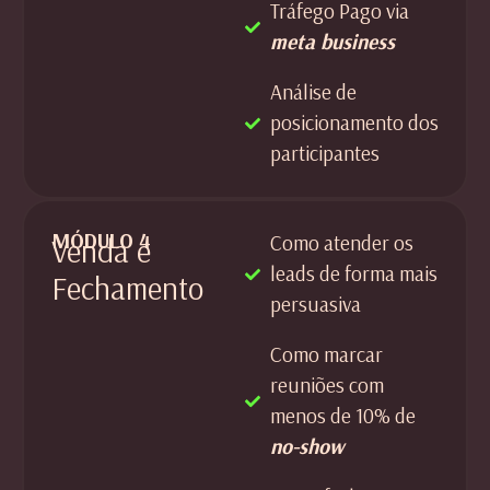
Tráfego Pago via
meta business
Análise de
posicionamento dos
participantes
MÓDULO 4
Como atender os
Venda e
leads de forma mais
Fechamento
persuasiva
Como marcar
reuniões com
menos de 10% de
no-show