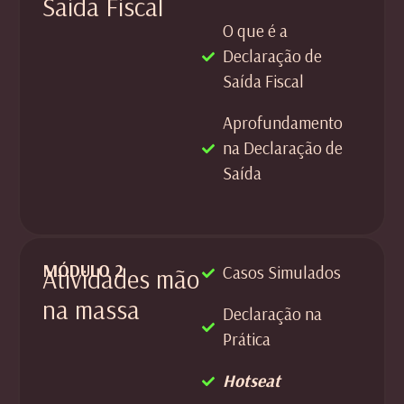
Saída Fiscal
O que é a
Declaração de
Saída Fiscal
Aprofundamento
na Declaração de
Saída
MÓDULO 2
Casos Simulados
Atividades mão
na massa
Declaração na
Prática
Hotseat