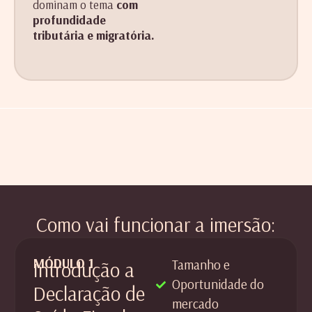
dominam o tema
com
profundidade
tributária e migratória.
Como vai funcionar a imersão:
MÓDULO 1
Tamanho e
Introdução a
Oportunidade do
Declaração de
mercado